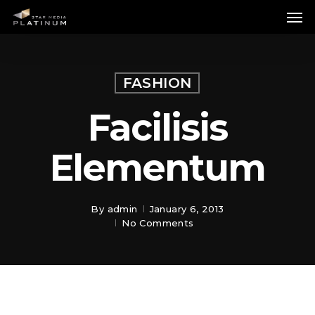
Skip
Me
to
main
content
FASHION
Facilisis
Elementum
By
admin
January 6, 2013
No Comments